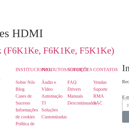
res HDMI
ink (F6K1Ke, F6K1Ke, F5K1Ke)
I
INSTITUCIONAL
PRODUTOS/SOLUÇÕES
SUPORTE
CONTATOS
e
Rec
Sobre Nós
Áudio e
FAQ
Vendas
Blog
Vídeo
Drivers
Suporte
Cases de
Automação
Manuais
RMA
E-m
Sucesso
TI
Descontinuados
SAC
Informações
Soluções
de cookies
Customizadas
Política de