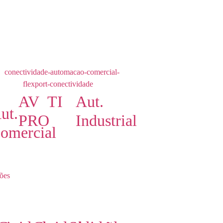
AV
TI
Aut.
ut.
PRO
Industrial
omercial
ões