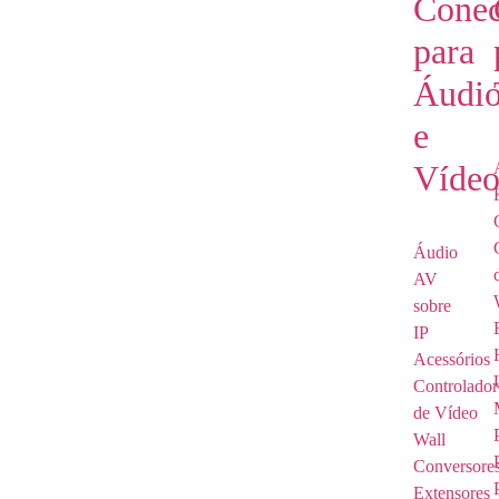
Conec
para
Áudi
e
Víde
Áudio
AV
sobre
IP
Acessórios
Controlador
de Vídeo
Wall
Conversore
Extensores