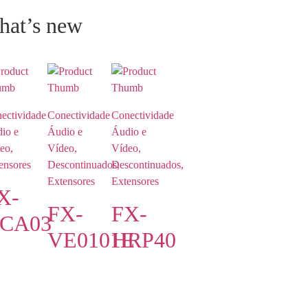
hat’s new
ectividade
Conectividade
Conectividade
io e
Áudio e
Áudio e
eo,
Vídeo,
Vídeo,
ensores
Descontinuados,
Descontinuados,
Extensores
Extensores
X-
FX-
FX-
CA03
VE0101E
HRP40