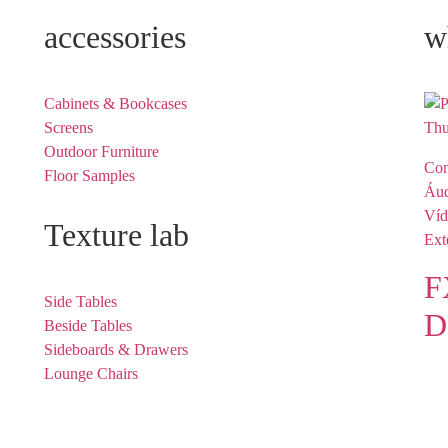
accessories
w
Cabinets & Bookcases
Screens
Outdoor Furniture
Con
Floor Samples
Áud
Víd
Texture lab
Ext
F
Side Tables
D
Beside Tables
Sideboards & Drawers
Lounge Chairs