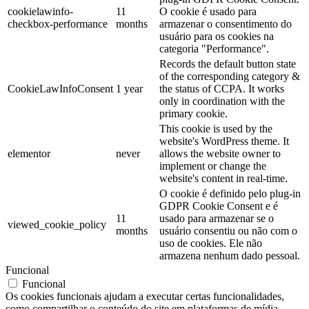
cookielawinfo-
11
O cookie é usado para
checkbox-performance
months
armazenar o consentimento do
usuário para os cookies na
categoria "Performance".
Records the default button state
of the corresponding category &
CookieLawInfoConsent
1 year
the status of CCPA. It works
only in coordination with the
primary cookie.
This cookie is used by the
website's WordPress theme. It
elementor
never
allows the website owner to
implement or change the
website's content in real-time.
O cookie é definido pelo plug-in
GDPR Cookie Consent e é
11
usado para armazenar se o
viewed_cookie_policy
months
usuário consentiu ou não com o
uso de cookies. Ele não
armazena nenhum dado pessoal.
Funcional
Funcional
Os cookies funcionais ajudam a executar certas funcionalidades,
como compartilhar o conteúdo do site em plataformas de mídia