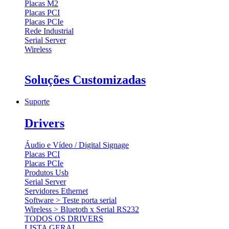
Placas M2
Placas PCI
Placas PCIe
Rede Industrial
Serial Server
Wireless
Soluções Customizadas
Suporte
Drivers
Áudio e Vídeo / Digital Signage
Placas PCI
Placas PCIe
Produtos Usb
Serial Server
Servidores Ethernet
Software > Teste porta serial
Wireless > Bluetoth x Serial RS232
TODOS OS DRIVERS
LISTA GERAL