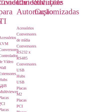
tividade
Conectividade
Conectividade
Soluções
para
Automação
Customizadas
o
TI
Acessórios
Conversores
o
Acessórios
de mídia
KVM
Conversores
Conversores
RS232 x
Controlador
RS485
de Vídeo
Conversores
Wall
USB
Extensores
Hubs
Hubs
USB
USB
es
Placas
Multiviewer
M2
Placas
Placas
PCI
s
PCI
Placas