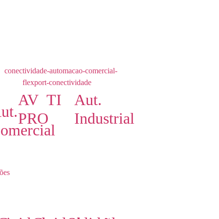
AV
TI
Aut.
ut.
PRO
Industrial
omercial
ões