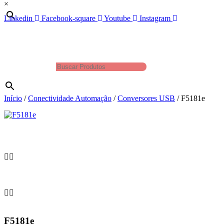
×
Linkedin
Facebook-square
Youtube
Instagram
Produtos
Buscar Produtos
×
Início
/
Conectividade Automação
/
Conversores USB
/ F5181e
F5181e