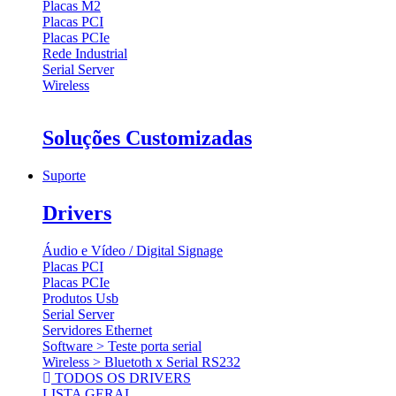
Placas M2
Placas PCI
Placas PCIe
Rede Industrial
Serial Server
Wireless
Soluções Customizadas
Suporte
Drivers
Áudio e Vídeo / Digital Signage
Placas PCI
Placas PCIe
Produtos Usb
Serial Server
Servidores Ethernet
Software > Teste porta serial
Wireless > Bluetoth x Serial RS232
TODOS OS DRIVERS
LISTA GERAL