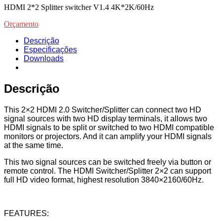
HDMI 2*2 Splitter switcher V1.4 4K*2K/60Hz
Orçamento
Descrição
Especificações
Downloads
Descrição
This 2×2 HDMI 2.0 Switcher/Splitter can connect two HD
signal sources with two HD display terminals, it allows two
HDMI signals to be split or switched to two HDMI compatible
monitors or projectors. And it can amplify your HDMI signals
at the same time.
This two signal sources can be switched freely via button or
remote control. The HDMI Switcher/Splitter 2×2 can support
full HD video format, highest resolution 3840×2160/60Hz.
FEATURES: