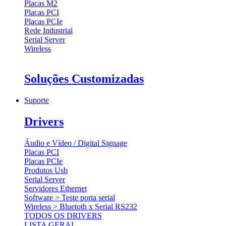
Placas M2
Placas PCI
Placas PCIe
Rede Industrial
Serial Server
Wireless
Soluções Customizadas
Suporte
Drivers
Áudio e Vídeo / Digital Signage
Placas PCI
Placas PCIe
Produtos Usb
Serial Server
Servidores Ethernet
Software > Teste porta serial
Wireless > Bluetoth x Serial RS232
TODOS OS DRIVERS
LISTA GERAL