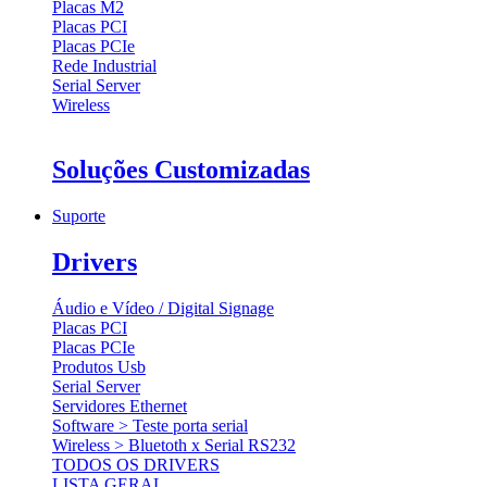
Placas M2
Placas PCI
Placas PCIe
Rede Industrial
Serial Server
Wireless
Soluções Customizadas
Suporte
Drivers
Áudio e Vídeo / Digital Signage
Placas PCI
Placas PCIe
Produtos Usb
Serial Server
Servidores Ethernet
Software > Teste porta serial
Wireless > Bluetoth x Serial RS232
TODOS OS DRIVERS
LISTA GERAL