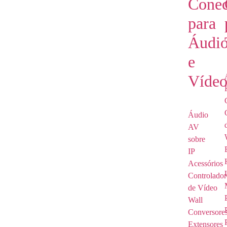
Conec
para
Áudi
e
Víde
Áudio
AV
sobre
IP
Acessórios
Controlador
de Vídeo
Wall
Conversore
Extensores