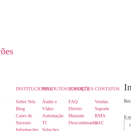
ções
I
INSTITUCIONAL
PRODUTOS/SOLUÇÕES
SUPORTE
CONTATOS
e
Rec
Sobre Nós
Áudio e
FAQ
Vendas
Blog
Vídeo
Drivers
Suporte
Cases de
Automação
Manuais
RMA
E-m
Sucesso
TI
Descontinuados
SAC
Informações
Soluções