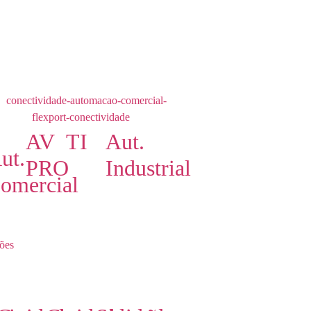
AV
TI
Aut.
ut.
PRO
Industrial
omercial
ões