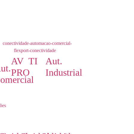
AV
TI
Aut.
ut.
PRO
Industrial
omercial
ões