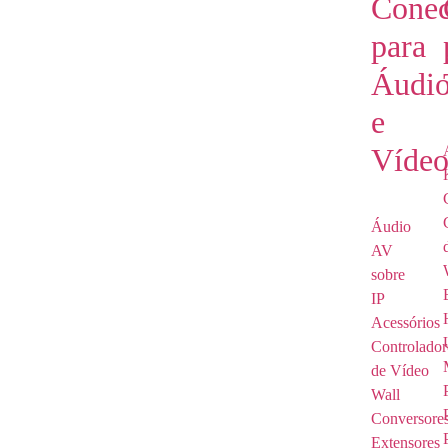
Conec
para
Áudi
e
Víde
Áudio
AV
sobre
IP
Acessórios
Controlador
de Vídeo
Wall
Conversore
Extensores