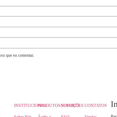
vez que eu comentar.
I
INSTITUCIONAL
PRODUTOS/SOLUÇÕES
SUPORTE
CONTATOS
e
Rec
Sobre Nós
Áudio e
FAQ
Vendas