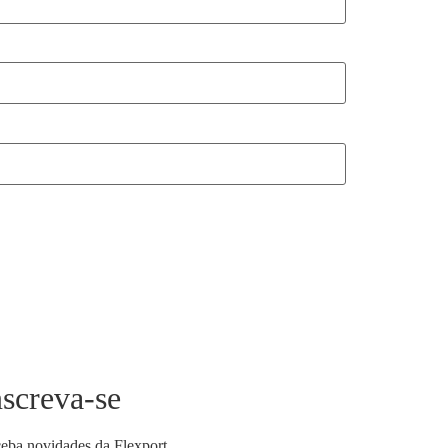
nscreva-se
eba novidades da Flexport