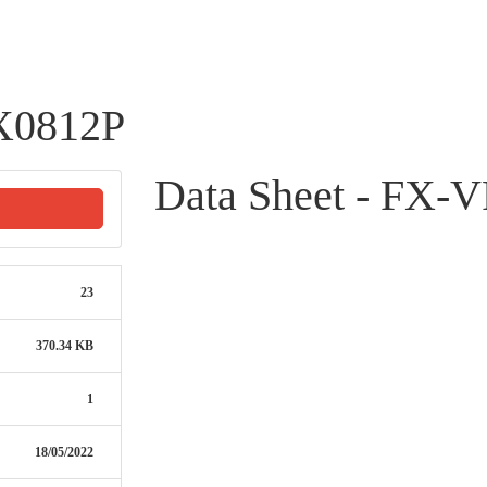
X0812P
Data Sheet - FX-
23
370.34 KB
1
18/05/2022