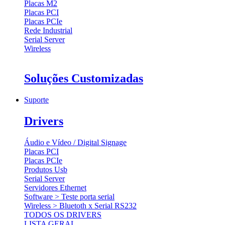
Placas M2
Placas PCI
Placas PCIe
Rede Industrial
Serial Server
Wireless
Soluções Customizadas
Suporte
Drivers
Áudio e Vídeo / Digital Signage
Placas PCI
Placas PCIe
Produtos Usb
Serial Server
Servidores Ethernet
Software > Teste porta serial
Wireless > Bluetoth x Serial RS232
TODOS OS DRIVERS
LISTA GERAL