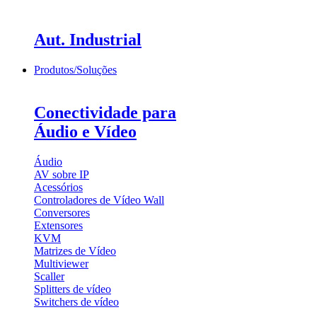
Aut. Industrial
Produtos/Soluções
Conectividade para
Áudio e Vídeo
Áudio
AV sobre IP
Acessórios
Controladores de Vídeo Wall
Conversores
Extensores
KVM
Matrizes de Vídeo
Multiviewer
Scaller
Splitters de vídeo
Switchers de vídeo