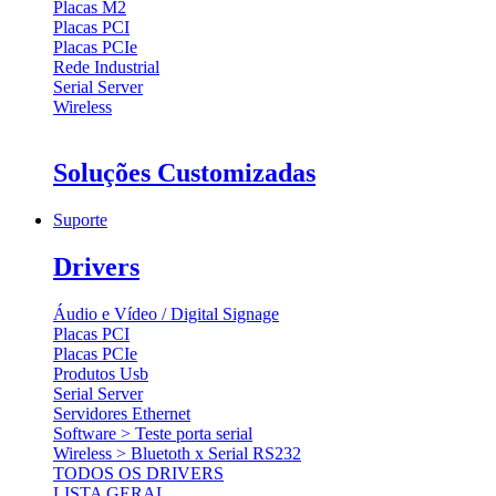
Placas M2
Placas PCI
Placas PCIe
Rede Industrial
Serial Server
Wireless
Soluções Customizadas
Suporte
Drivers
Áudio e Vídeo / Digital Signage
Placas PCI
Placas PCIe
Produtos Usb
Serial Server
Servidores Ethernet
Software > Teste porta serial
Wireless > Bluetoth x Serial RS232
TODOS OS DRIVERS
LISTA GERAL