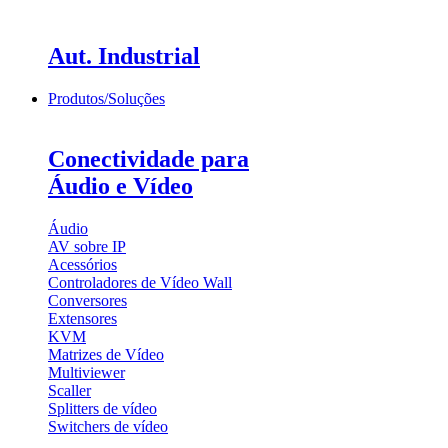
Aut. Industrial
Produtos/Soluções
Conectividade para
Áudio e Vídeo
Áudio
AV sobre IP
Acessórios
Controladores de Vídeo Wall
Conversores
Extensores
KVM
Matrizes de Vídeo
Multiviewer
Scaller
Splitters de vídeo
Switchers de vídeo