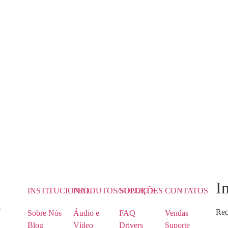
I
INSTITUCIONAL
PRODUTOS/SOLUÇÕES
SUPORTE
CONTATOS
e
Rec
Sobre Nós
Áudio e
FAQ
Vendas
Blog
Vídeo
Drivers
Suporte