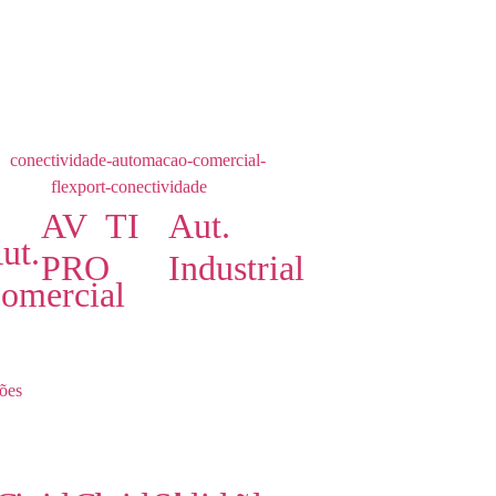
AV
TI
Aut.
ut.
PRO
Industrial
omercial
ões