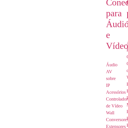
Conec
para
Áudi
e
Víde
Áudio
AV
sobre
IP
Acessórios
Controlador
de Vídeo
Wall
Conversore
Extensores