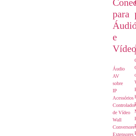
Conec
para
Áudi
e
Víde
Áudio
AV
sobre
IP
Acessórios
Controlador
de Vídeo
Wall
Conversore
Extensores