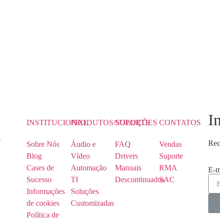
I
INSTITUCIONAL
PRODUTOS/SOLUÇÕES
SUPORTE
CONTATOS
e
Rec
Sobre Nós
Áudio e
FAQ
Vendas
Blog
Vídeo
Drivers
Suporte
Cases de
Automação
Manuais
RMA
E-m
Sucesso
TI
Descontinuados
SAC
Informações
Soluções
de cookies
Customizadas
Política de