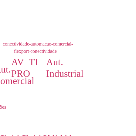
AV
TI
Aut.
ut.
PRO
Industrial
omercial
ões