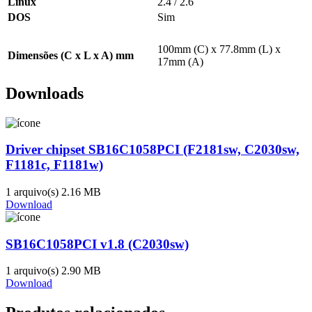
Linux
2.4 / 2.6
DOS
Sim
Mecânica
100mm (C) x 77.8mm (L) x
Dimensões (C x L x A) mm
17mm (A)
Downloads
Driver chipset SB16C1058PCI (F2181sw, C2030sw,
F1181c, F1181w)
1 arquivo(s)
2.16 MB
Download
SB16C1058PCI v1.8 (C2030sw)
1 arquivo(s)
2.90 MB
Download