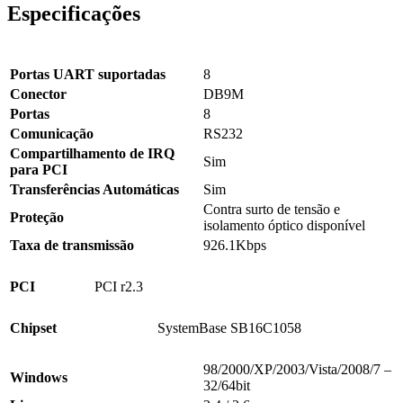
Especificações
Interface Serial
Portas UART suportadas
8
Conector
DB9M
Portas
8
Comunicação
RS232
Compartilhamento de IRQ
Sim
para PCI
Transferências Automáticas
Sim
Contra surto de tensão e
Proteção
isolamento óptico disponível
Taxa de transmissão
926.1Kbps
Barramento ( BUS ou Slot)
PCI
PCI r2.3
Hardware
Chipset
SystemBase SB16C1058
Sistemas Operacionais
98/2000/XP/2003/Vista/2008/7 –
Windows
32/64bit