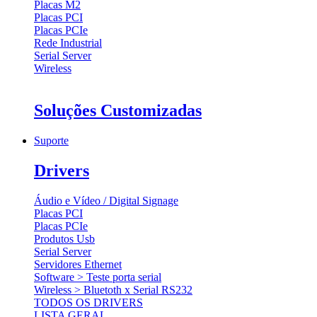
Placas M2
Placas PCI
Placas PCIe
Rede Industrial
Serial Server
Wireless
Soluções Customizadas
Suporte
Drivers
Áudio e Vídeo / Digital Signage
Placas PCI
Placas PCIe
Produtos Usb
Serial Server
Servidores Ethernet
Software > Teste porta serial
Wireless > Bluetoth x Serial RS232
TODOS OS DRIVERS
LISTA GERAL