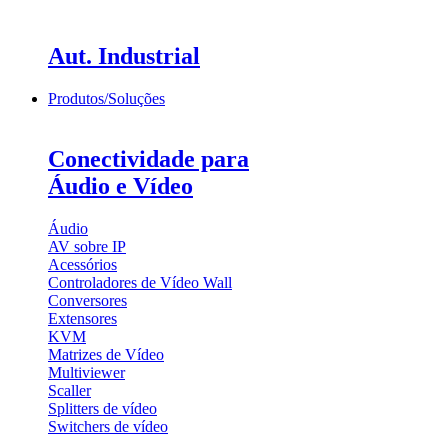
Aut. Industrial
Produtos/Soluções
Conectividade para
Áudio e Vídeo
Áudio
AV sobre IP
Acessórios
Controladores de Vídeo Wall
Conversores
Extensores
KVM
Matrizes de Vídeo
Multiviewer
Scaller
Splitters de vídeo
Switchers de vídeo