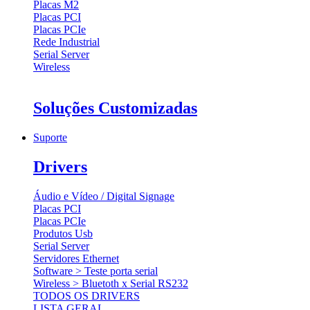
Placas M2
Placas PCI
Placas PCIe
Rede Industrial
Serial Server
Wireless
Soluções Customizadas
Suporte
Drivers
Áudio e Vídeo / Digital Signage
Placas PCI
Placas PCIe
Produtos Usb
Serial Server
Servidores Ethernet
Software > Teste porta serial
Wireless > Bluetoth x Serial RS232
TODOS OS DRIVERS
LISTA GERAL