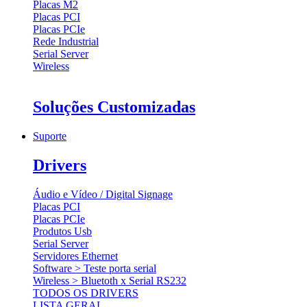
Placas M2
Placas PCI
Placas PCIe
Rede Industrial
Serial Server
Wireless
Soluções Customizadas
Suporte
Drivers
Áudio e Vídeo / Digital Signage
Placas PCI
Placas PCIe
Produtos Usb
Serial Server
Servidores Ethernet
Software > Teste porta serial
Wireless > Bluetoth x Serial RS232
TODOS OS DRIVERS
LISTA GERAL